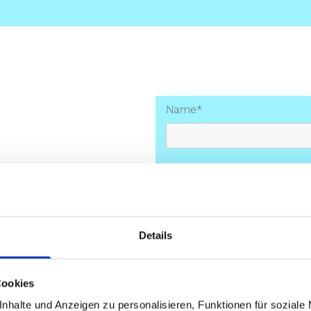
Name*
E-Mail*
Details
Telefon*
Cookies
nhalte und Anzeigen zu personalisieren, Funktionen für soziale
Nachricht*