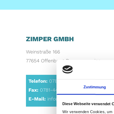
ZIMPER GMBH
Weinstraße 166
77654 Offenburg-Rammersweier
Telefon:
0781-33 784
Zustimmung
Fax:
0781-44 02 53
E-Mail:
info@zimper.de
Diese Webseite verwendet 
Wir verwenden Cookies, um I